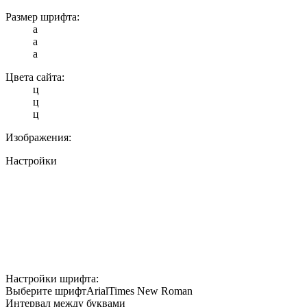
Размер шрифта:
a
a
a
Цвета сайта:
ц
ц
ц
Изображения:
Настройки
Настройки шрифта:
Выберите шрифт
Arial
Times New Roman
Интервал между буквами