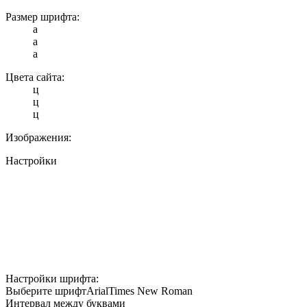
Размер шрифта:
a
a
a
Цвета сайта:
ц
ц
ц
Изображения:
Настройки
Настройки шрифта:
Выберите шрифт
Arial
Times New Roman
Интервал между буквами