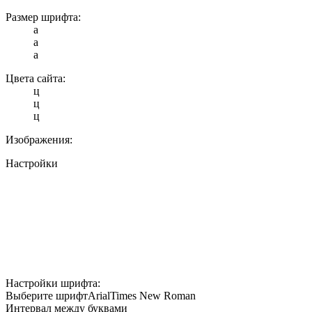
Размер шрифта:
a
a
a
Цвета сайта:
ц
ц
ц
Изображения:
Настройки
Настройки шрифта:
Выберите шрифт
Arial
Times New Roman
Интервал между буквами