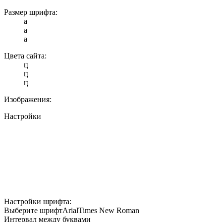
Размер шрифта:
a
a
a
Цвета сайта:
ц
ц
ц
Изображения:
Настройки
Настройки шрифта:
Выберите шрифт
Arial
Times New Roman
Интервал между буквами