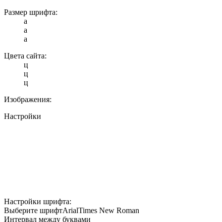
Размер шрифта:
a
a
a
Цвета сайта:
ц
ц
ц
Изображения:
Настройки
Настройки шрифта:
Выберите шрифт
Arial
Times New Roman
Интервал между буквами