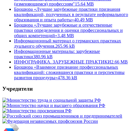
(изменяющимся) профессиям"
15.64 MB
Брошюра «Лучшие зарубежные практики признания
квалификаций, полученных в результате неформального
образования и опыта работы»
40.49 MB
Брошюра «Лучшие зарубежные и отечественные
практики определения и оценки профессиональных и
общих компетенций»
3.48 MB
Информационный материал о германских практиках
дуального обучения.
265.96 kB
Информационные материалы: зарубежные
практики
380.96 kB
ИНФОГРАФИКА. ЗАРУБЕЖНЫЕ ПРАКТИКИ
2.66 MB
Брошюра «Взаимное признание профессиональных
квалификаций: сложившиеся практики и перспективы
развития процедуры»
478.36 kB
Учредители