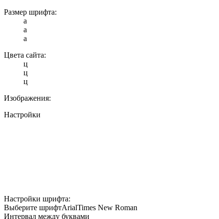
Размер шрифта:
a
a
a
Цвета сайта:
ц
ц
ц
Изображения:
Настройки
Настройки шрифта:
Выберите шрифт
Arial
Times New Roman
Интервал между буквами