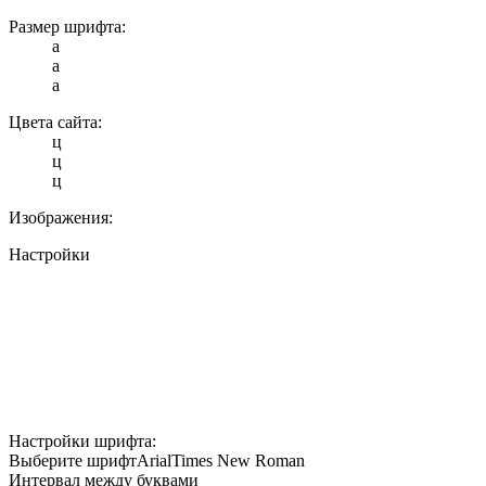
Размер шрифта:
a
a
a
Цвета сайта:
ц
ц
ц
Изображения:
Настройки
Настройки шрифта:
Выберите шрифт
Arial
Times New Roman
Интервал между буквами