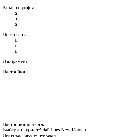
Размер шрифта:
a
a
a
Цвета сайта:
ц
ц
ц
Изображения:
Настройки
Настройки шрифта:
Выберите шрифт
Arial
Times New Roman
Интервал между буквами