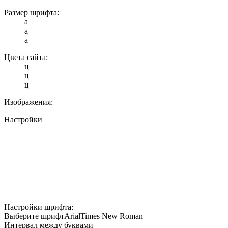
Размер шрифта:
a
a
a
Цвета сайта:
ц
ц
ц
Изображения:
Настройки
Настройки шрифта:
Выберите шрифт
Arial
Times New Roman
Интервал между буквами