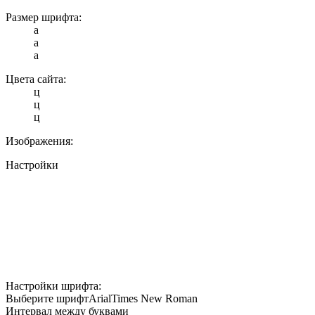
Размер шрифта:
a
a
a
Цвета сайта:
ц
ц
ц
Изображения:
Настройки
Настройки шрифта:
Выберите шрифт
Arial
Times New Roman
Интервал между буквами