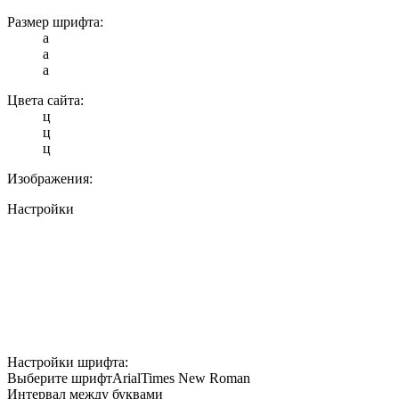
Размер шрифта:
a
a
a
Цвета сайта:
ц
ц
ц
Изображения:
Настройки
Настройки шрифта:
Выберите шрифт
Arial
Times New Roman
Интервал между буквами