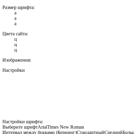
Размер шрифта:
a
a
a
Цвета сайта:
ц
ц
ц
Изображения:
Настройки
Настройки шрифта:
Выберите шрифт
Arial
Times New Roman
Интервал между буквами (Кернинг)
Стандартный
Средний
Боль