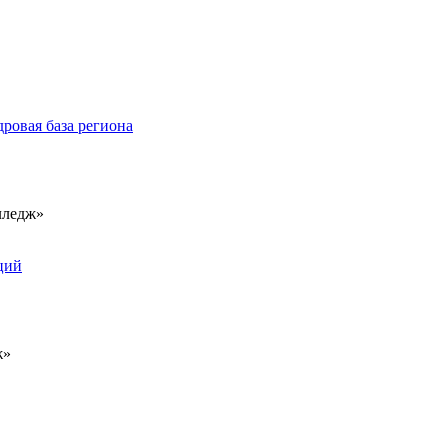
овая база региона
лледж»
ций
ж»