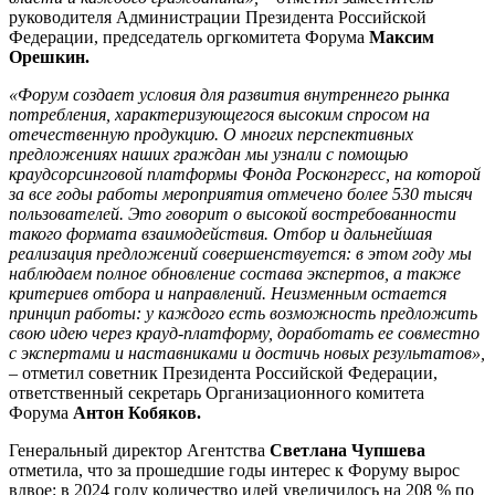
руководителя Администрации Президента Российской
Федерации, председатель оргкомитета Форума
Максим
Орешкин.
«Форум создает условия для развития внутреннего рынка
потребления, характеризующегося высоким спросом на
отечественную продукцию. О многих перспективных
предложениях наших граждан мы узнали с помощью
краудсорсинговой платформы Фонда Росконгресс, на которой
за все годы работы мероприятия отмечено более 530 тысяч
пользователей. Это говорит о высокой востребованности
такого формата взаимодействия. Отбор и дальнейшая
реализация предложений совершенствуется: в этом году мы
наблюдаем полное обновление состава экспертов, а также
критериев отбора и направлений. Неизменным остается
принцип работы: у каждого есть возможность предложить
свою идею через крауд-платформу, доработать ее совместно
с экспертами
и наставниками и достичь новых результатов»,
– отметил советник Президента Российской Федерации,
ответственный секретарь Организационного комитета
Форума
Антон Кобяков.
Генеральный директор Агентства
Светлана Чупшева
отметила, что за прошедшие годы интерес к Форуму вырос
вдвое: в 2024 году количество идей увеличилось на 208 % по