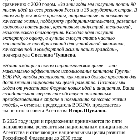
сравнению с 2020 годом.
«За эти годы мы получили почти 90
тысяч идей из всех регионов России и 35 зарубежных стран. В
этом году мы ждем проекты, направленные на повышение
качества жизни, поддержку предпринимательства, развитие
кадрового потенциала, креативных индустрий, технологий,
экологического благополучия. Каждая идея получит
экспертную оценку, а лучшие смогут стать частью
масштабных преобразований
для устойчивой экономики,
качественной и комфортной жизни наших
граждан»
, –
подчеркнула
Светлана Чупшева.
«
Наша амбиция в новом стратегическом цикле – это
максимально эффективное использование капитала Группы
ВЭБ.РФ, чтобы реализовать
как можно больше проектов для
достижения национальных целей развития. Поэтому мы
ждем от участников Форума новых идей и инициатив. Ваша
созидательная энергия способствует позитивным
преобразованиям в стране
и повышению качества жизни
людей»,
– отметил председатель ВЭБ.РФ, председатель
экспертного совета Агентства
Игорь Шувалов.
В 2025 году идеи и предложения принимаются по пяти
направлениям, релевантным национальным инициативам
Агентства и отвечающим национальным целям развития
Российской Федерации до 2030 года: