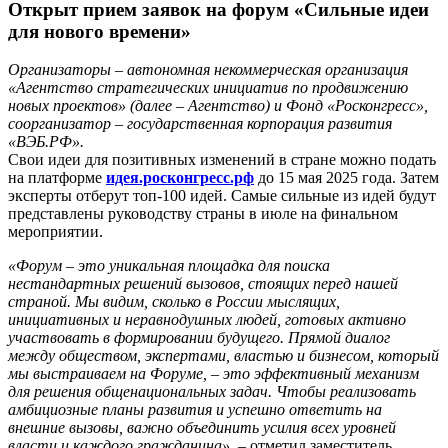
Открыт прием заявок на форум «Сильные идеи
для нового времени»
Организаторы – автономная некоммерческая организация
«Агентство стратегических инициатив по продвижению
новых проектов»
(далее – Агентство) и Фонд «Росконгресс»,
соорганизатор – государственная корпорация развития
«ВЭБ.РФ».
Свои идеи для позитивных изменений в стране можно подать
на платформе
идея.росконгресс.рф
до 15 мая 2025 года. Затем
эксперты отберут топ-100 идей. Самые сильные из идей будут
представлены руководству страны в июле на финальном
мероприятии.
«Форум – это уникальная площадка для поиска
нестандартных решений вызовов, стоящих перед нашей
страной. Мы видим, сколько в России мыслящих,
инициативных и неравнодушных людей, готовых активно
участвовать
в формировании будущего. Прямой диалог
между обществом, экспертами, властью и бизнесом, который
мы выстраиваем на Форуме, – это эффективный механизм
для решения общенациональных задач. Чтобы реализовать
амбициозные планы развития и успешно ответить на
внешние вызовы, важно объединить усилия всех уровней
власти и каждого гражданина»,
– отметил заместитель