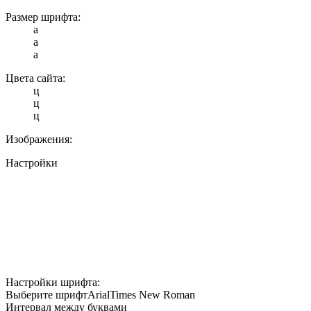
Размер шрифта:
a
a
a
Цвета сайта:
ц
ц
ц
Изображения:
Настройки
Настройки шрифта:
Выберите шрифт
Arial
Times New Roman
Интервал между буквами