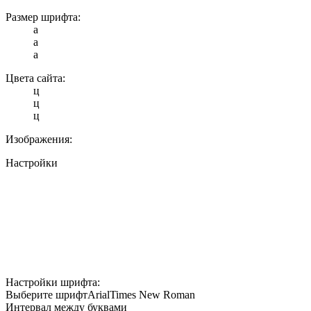
Размер шрифта:
a
a
a
Цвета сайта:
ц
ц
ц
Изображения:
Настройки
Настройки шрифта:
Выберите шрифт
Arial
Times New Roman
Интервал между буквами