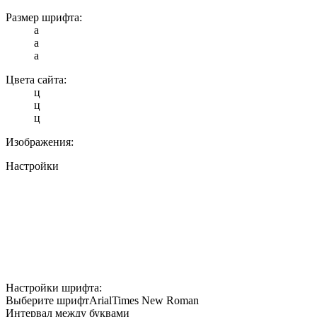
Размер шрифта:
a
a
a
Цвета сайта:
ц
ц
ц
Изображения:
Настройки
Настройки шрифта:
Выберите шрифт
Arial
Times New Roman
Интервал между буквами