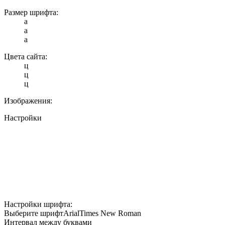
Размер шрифта:
a
a
a
Цвета сайта:
ц
ц
ц
Изображения:
Настройки
Настройки шрифта:
Выберите шрифт
Arial
Times New Roman
Интервал между буквами