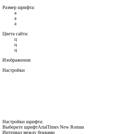
Размер шрифта:
a
a
a
Цвета сайта:
ц
ц
ц
Изображения:
Настройки
Настройки шрифта:
Выберите шрифт
Arial
Times New Roman
Интервал между буквами