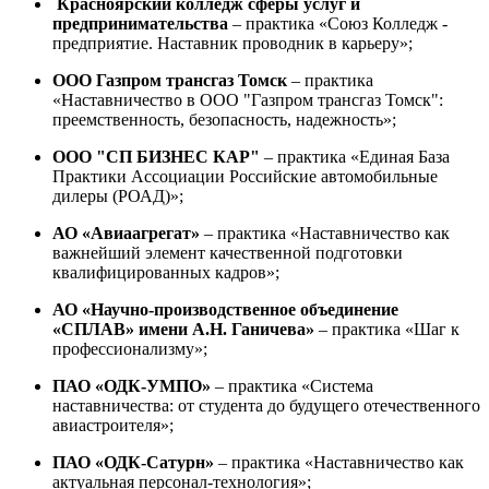
Красноярский колледж сферы услуг и
предпринимательства
– практика «Союз Колледж -
предприятие. Наставник проводник в карьеру»;
ООО Газпром трансгаз Томск
– практика
«Наставничество в ООО "Газпром трансгаз Томск":
преемственность, безопасность, надежность»;
ООО "СП БИЗНЕС КАР"
– практика «Единая База
Практики Ассоциации Российские автомобильные
дилеры (РОАД)»;
АО «Авиаагрегат»
– практика «Наставничество как
важнейший элемент качественной подготовки
квалифицированных кадров»;
АО «Научно-производственное объединение
«СПЛАВ» имени А.Н. Ганичева»
– практика «Шаг к
профессионализму»;
ПАО «ОДК-УМПО»
– практика «Система
наставничества: от студента до будущего отечественного
авиастроителя»;
ПАО «ОДК-Сатурн»
– практика «Наставничество как
актуальная персонал-технология»;