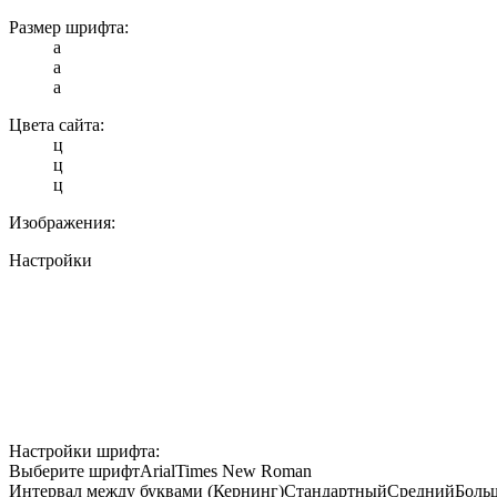
Размер шрифта:
a
a
a
Цвета сайта:
ц
ц
ц
Изображения:
Настройки
Настройки шрифта:
Выберите шрифт
Arial
Times New Roman
Интервал между буквами (Кернинг)
Стандартный
Средний
Боль