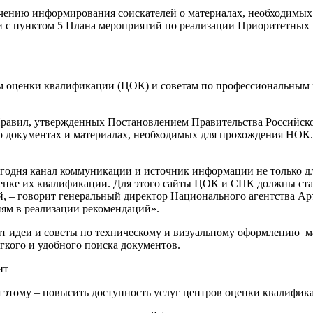
чению информирования соискателей о материалах, необходимых
и с пунктом 5 Плана мероприятий по реализации Приоритетных
м оценки квалификации (ЦОК) и советам по профессиональным
равил, утвержденных Постановлением Правительства Российско
документах и материалах, необходимых для прохождения НОК. 
егодня канал коммуникации и источник информации не только 
ценке их квалификации. Для этого сайты ЦОК и СПК должны ст
, – говорит генеральный директор Национального агентства Ар
ям в реализации рекомендаций».
т идеи и советы по техническому и визуальному оформлению м
гкого и удобного поиска документов.
ит
 этому – повысить доступность услуг центров оценки квалифик