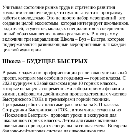
Учитывая состояние рынка труда и стратегию развития
компании стало очевидно, что нужно запустить программу
работы с молодежью. Это не просто набор мероприятий, это
создание целой экосистемы, которая интегрирует школьников,
родителей, студентов, молодых специалистов в совершенно
новый образ мышления, новую реальность. В программу
включили три направления: Школа – Вуз – Быстра, которые
поддерживаются развивающими мероприятиями для каждой
целевой аудитории.
Школа – БУДУЩЕЕ БЫСТРЫХ
В рамках задачи по профориентации реализован уникальный
проект, которым мы особенно гордимся — горные классы. С
2023 курируем в Забайкальском крае 10 горных классов,
которые оснащены современными лабораториями физики и
химии, цифровыми двойниками производственных участков
Быстринского ГОКа и тренажёрами горной техники.
Программа работы с классами рассчитана на 8-11 классы.
Сотрудники Быстринского ГОКа, в том числе студенты из
«Поколение Быстрых», проводят уроки и экскурсии для
школьников горных классов. Летом для самых активных
школьников проводится специальная горная смена. Внедрена
баллово-рейтинговая система для школьников при