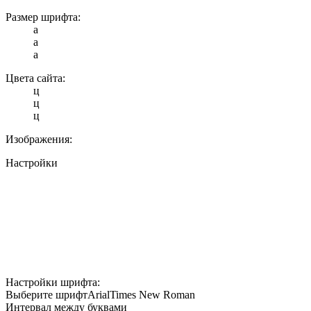
Размер шрифта:
a
a
a
Цвета сайта:
ц
ц
ц
Изображения:
Настройки
Настройки шрифта:
Выберите шрифт
Arial
Times New Roman
Интервал между буквами