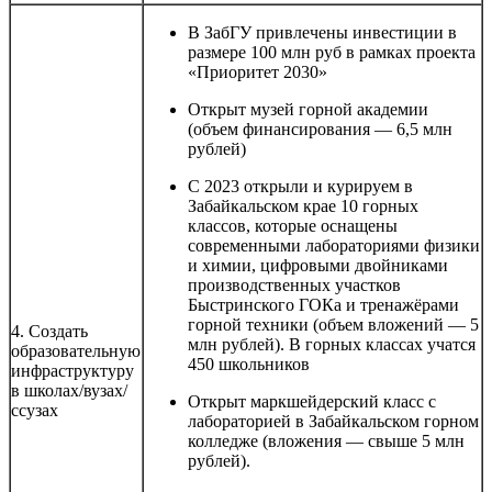
В ЗабГУ привлечены инвестиции в
размере 100 млн руб в рамках проекта
«Приоритет 2030»
Открыт музей горной академии
(объем финансирования — 6,5 млн
рублей)
С 2023 открыли и курируем в
Забайкальском крае 10 горных
классов, которые оснащены
современными лабораториями физики
и химии, цифровыми двойниками
производственных участков
Быстринского ГОКа и тренажёрами
горной техники (объем вложений — 5
4. Создать
млн рублей). В горных классах учатся
образовательную
450 школьников
инфраструктуру
в школах/вузах/
Открыт маркшейдерский класс с
ссузах
лабораторией в Забайкальском горном
колледже (вложения — свыше 5 млн
рублей).