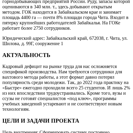
горнодобывающих предприятий России. Руду, запасы которой
оцениваются в 340 млн. т., здесь добывают открытым
методом. ГОК находится в Забайкальском крае и занимает
площадь 4400 га — почти 8% площади города Чита. Входит в
пятерку крупнейших работодателей Забайкалья. На ГОКе
работает более 2750 сотрудников.
Юридический адрес: Забайкальский край, 672038, г. Чита, ул.
Шилова, д. 99Г, сооружение 1
АКТУАЛЬНОСТЬ
Кадровый дефицит на рынке труда для нас осложняется
спецификой производства. Нам требуются сотрудники для
вахтового метода работы, а этот формат давно потерял
популярность среди молодежи. Так, до 2022 года практику на
«Быстре» ежегодно проходили всего 25 студентов. И лишь 2%
из них впоследствии трудоустраивались. Кроме того, вузы и
ссузы не готовят специалистов «под ключ», программы
учебных заведений устаревают и не соответствуют новым
технологиям.
ЦЕЛИ И ЗАДАЧИ ПРОЕКТА
Цель внутренняя: Сформировать систему постоянно