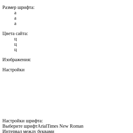
Размер шрифта:
a
a
a
Цвета сайта:
ц
ц
ц
Изображения:
Настройки
Настройки шрифта:
Выберите шрифт
Arial
Times New Roman
Интервал между буквами