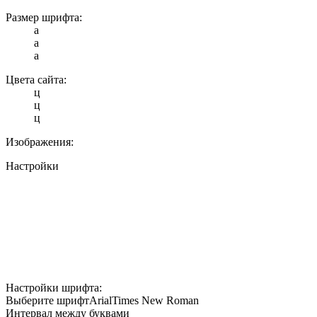
Размер шрифта:
a
a
a
Цвета сайта:
ц
ц
ц
Изображения:
Настройки
Настройки шрифта:
Выберите шрифт
Arial
Times New Roman
Интервал между буквами