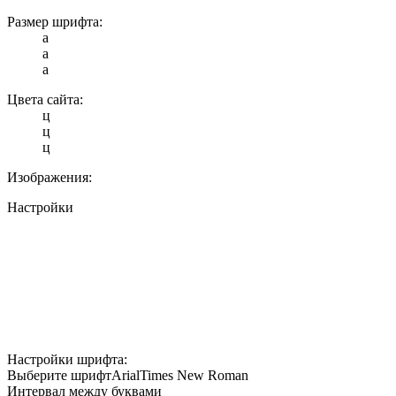
Размер шрифта:
a
a
a
Цвета сайта:
ц
ц
ц
Изображения:
Настройки
Настройки шрифта:
Выберите шрифт
Arial
Times New Roman
Интервал между буквами