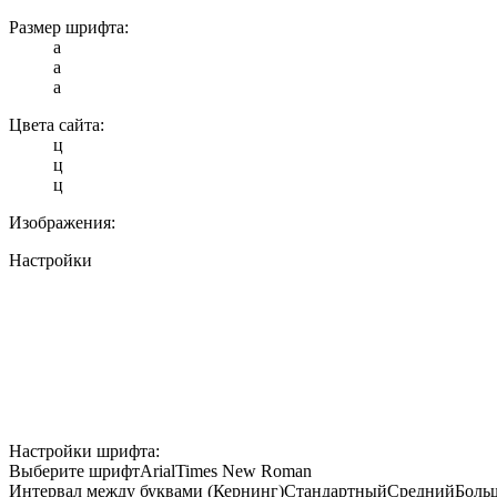
Размер шрифта:
a
a
a
Цвета сайта:
ц
ц
ц
Изображения:
Настройки
Настройки шрифта:
Выберите шрифт
Arial
Times New Roman
Интервал между буквами (Кернинг)
Стандартный
Средний
Боль