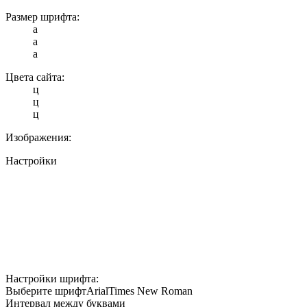
Размер шрифта:
a
a
a
Цвета сайта:
ц
ц
ц
Изображения:
Настройки
Настройки шрифта:
Выберите шрифт
Arial
Times New Roman
Интервал между буквами