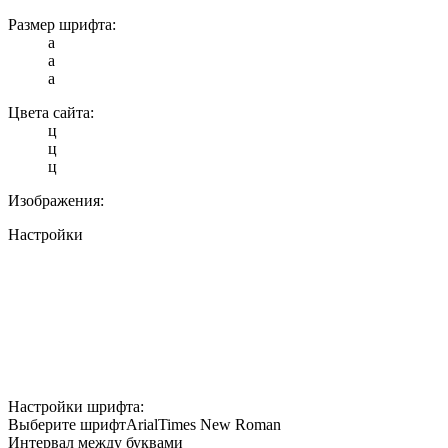
Размер шрифта:
a
a
a
Цвета сайта:
ц
ц
ц
Изображения:
Настройки
Настройки шрифта:
Выберите шрифт
Arial
Times New Roman
Интервал между буквами