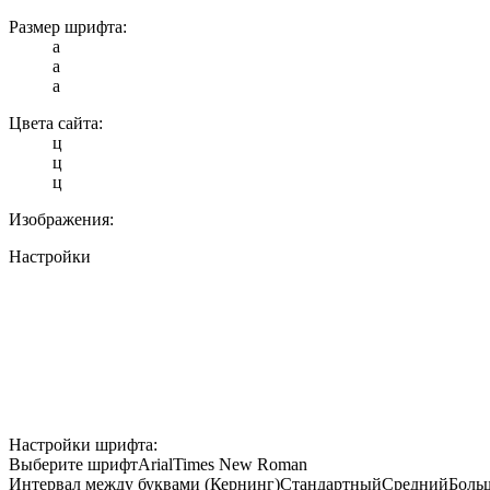
Размер шрифта:
a
a
a
Цвета сайта:
ц
ц
ц
Изображения:
Настройки
Настройки шрифта:
Выберите шрифт
Arial
Times New Roman
Интервал между буквами (Кернинг)
Стандартный
Средний
Боль