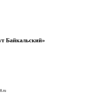
ут Байкальский»
8.ru