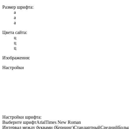
Размер шрифта:
a
a
a
Цвета сайта:
ц
ц
ц
Изображения:
Настройки
Настройки шрифта:
Выберите шрифт
Arial
Times New Roman
Интервал между буквами (Кернинг)
Стандартный
Средний
Боль