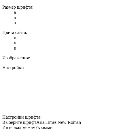
Размер шрифта:
a
a
a
Цвета сайта:
ц
ц
ц
Изображения:
Настройки
Настройки шрифта:
Выберите шрифт
Arial
Times New Roman
Интервал между буквами