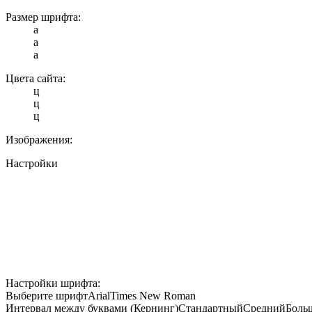
Размер шрифта:
a
a
a
Цвета сайта:
ц
ц
ц
Изображения:
Настройки
Настройки шрифта:
Выберите шрифт
Arial
Times New Roman
Интервал между буквами (Кернинг)
Стандартный
Средний
Боль