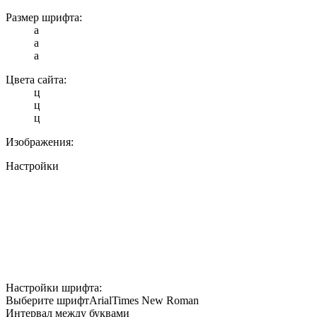
Размер шрифта:
a
a
a
Цвета сайта:
ц
ц
ц
Изображения:
Настройки
Настройки шрифта:
Выберите шрифт
Arial
Times New Roman
Интервал между буквами