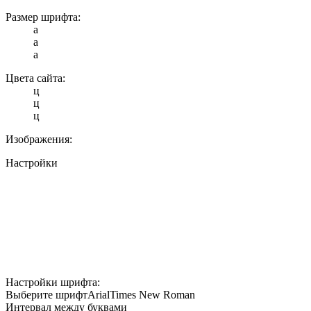
Размер шрифта:
a
a
a
Цвета сайта:
ц
ц
ц
Изображения:
Настройки
Настройки шрифта:
Выберите шрифт
Arial
Times New Roman
Интервал между буквами