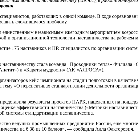
ейс-чемпионат по наставничеству (МКЧН), в работе которого 
рович
специалистов, работающих в одной команде. В ходе соревнован
азрешить сложившуюся проблему.
тся единственным независимым ежегодным мероприятием всеросс
ой и организационной технологии наставничества на рабочем м
астие 175 наставников и HR-специалистов по организации сист
 наставничеству стала команда «Проводники тепла» Филиала «С
«Апатит») и «Караты мудрости» (АК «АЛРОСА»).
рганизаторов кейс-чемпионата на стадии подготовки в качестве
 тему «О перспективах стандартизации деятельности организаци
представила результаты проектов НАРК, нацеленных на поддержк
 оценке эффективности наставничества («Метрики наставничест
ой системы стандартизации наставничества.
шинство ведущих промышленных предприятий России, еще многие
ничества на 6,38 из 10 баллов», — сообщила Алла Факторович.