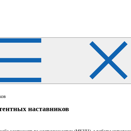
ков
тентных наставников