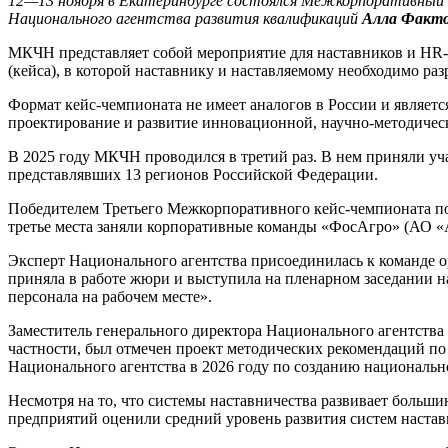
12—13 ноября в Екатеринбурге состоялся Межкорпоративный к
Национального агентства развития квалификаций
Алла Факто
МКЧН представляет собой мероприятие для наставников и HR-
(кейса), в которой наставнику и наставляемому необходимо р
Формат кейс-чемпионата не имеет аналогов в России и являе
проектирование и развитие инновационной, научно-методическ
В 2025 году МКЧН проводился в третий раз. В нем приняли уч
представлявших 13 регионов Российской Федерации.
Победителем Третьего Межкорпоративного кейс-чемпионата по
третье места заняли корпоративные команды «ФосАгро» (АО 
Эксперт Национального агентства присоединилась к команде о
приняла в работе жюри и выступила на пленарном заседании на
персонала на рабочем месте».
Заместитель генерального директора Национального агентства 
частности, был отмечен проект методических рекомендаций по
Национального агентства в 2026 году по созданию национальн
Несмотря на то, что системы наставничества развивает боль
предприятий оценили средний уровень развития систем настав