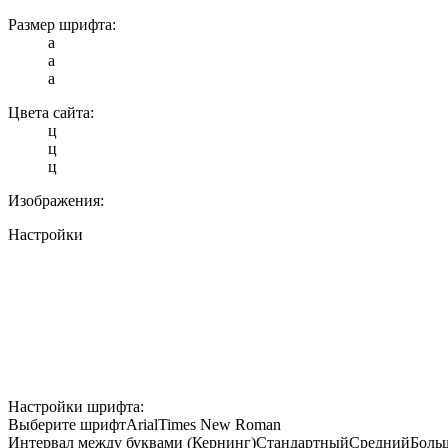
Размер шрифта:
a
a
a
Цвета сайта:
ц
ц
ц
Изображения:
Настройки
Настройки шрифта:
Выберите шрифт
Arial
Times New Roman
Интервал между буквами (Кернинг)
Стандартный
Средний
Боль