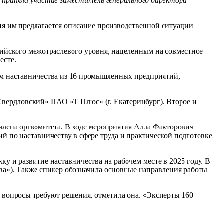
приняла участие заместитель генерального директора
ия им предлагается описание производственной ситуации
ийского межотраслевого уровня, нацеленным на совместное
есте.
ем наставничества из 16 промышленных предприятий,
вердловский» ПАО «Т Плюс» (г. Екатеринбург). Второе и
 члена оргкомитета. В ходе мероприятия Алла Факторович
й по наставничеству в сфере труда и практической подготовке
у и развитие наставничества на рабочем месте в 2025 году. В
ва»). Также спикер обозначила основные направления работы
 вопросы требуют решения, отметила она. «Эксперты 160