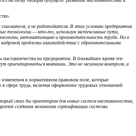
trics на тему «Кадры будущего: развитие наставничества и
ство.
соискателя, а не работодателя. В этих условиях предприятия
е технологии — кто-то, используя экстенсивные пути,
хнологии, автоматизацию и производительность труда. Но в
кадровой проблемы взаимодействие с образовательными
ы наставничества на предприятии. В ближайшее время эти
ут ориентироваться компании. Это не механизм контроля, а
ы изменения в нормативном правовом поле, которые
о в сфере труда, включая оформление трудовых отношений
оторый стал бы ориентиром для новых систем наставничества,
проект создания механизма сертификации системы