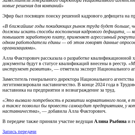
Заместитель генерального директора Национального агентст
новые решения для компаний»
Эфир был посвящен поиску решений кадрового дефицита на пр
«В ближайшие годы покидающих рынок труда будет больше, че
должны искать способы восполнения кадрового дефицита, — к
повышает заработную плату, применяет агрессивный рекрутин
одном работодатели едины — об этом говорят данные опрос
организациями».
Алла Факторович рассказала о разработке квалификационной 
документы будут в статусе квалификаций внесены в реестр.
«М
инструмент развития»,
— отметила эксперт Национального аг
Заместитель генерального директора Национального агентства
легитимизировали наставничество. В конце 2024 года в Трудо
наставника на предприятии и вознаграждение за труд.
«Это вызвало потребность в развитии нормативного поля, в 
а также позволил бы провести самоаудит предприятиям, у к
наставничества»,
— добавила Алла Факторович.
В передаче также приняли участие ведущая
Алина Рыбина
и г
Запись передачи