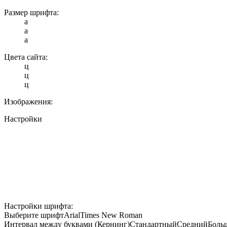
Размер шрифта:
a
a
a
Цвета сайта:
ц
ц
ц
Изображения:
Настройки
Настройки шрифта:
Выберите шрифт
Arial
Times New Roman
Интервал между буквами (Кернинг)
Стандартный
Средний
Боль