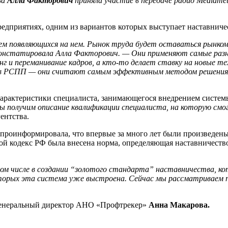
ва
Алла Факторович
приняла участие в передаче радио Mediame
едприятиях, одним из вариантов которых выступает наставниче
м появляющихся на нем. Рынок труда будет оставаться рынком 
онстатировала Алла Факторович. — Они применяют самые разны
г и переманивание кадров, а кто-то делает ставку на новые те
ов РСПП — они считают самым эффективным методом решения 
характеристики специалиста, занимающегося внедрением систем
ы получим описание квалификации специалиста, на которую смог
ентства.
 проинформировала, что впервые за много лет были произведен
вой кодекс РФ была внесена норма, определяющая наставничеств
том числе в создании “золотого стандарта” наставничества, к
оторых эта система уже выстроена. Сейчас мы рассматриваем 
енеральный директор АНО «Профтрекер»
Анна Макарова.