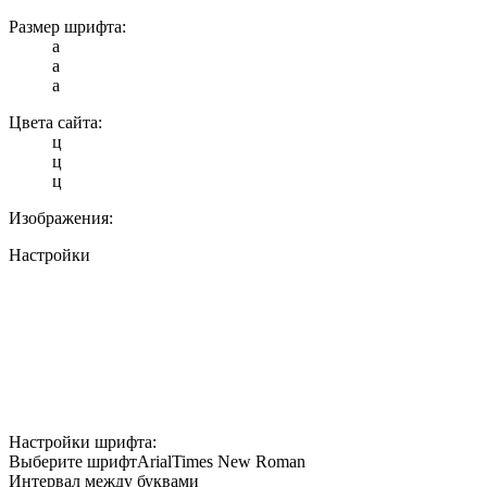
Размер шрифта:
a
a
a
Цвета сайта:
ц
ц
ц
Изображения:
Настройки
Настройки шрифта:
Выберите шрифт
Arial
Times New Roman
Интервал между буквами