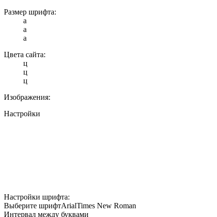
Размер шрифта:
a
a
a
Цвета сайта:
ц
ц
ц
Изображения:
Настройки
Настройки шрифта:
Выберите шрифт
Arial
Times New Roman
Интервал между буквами