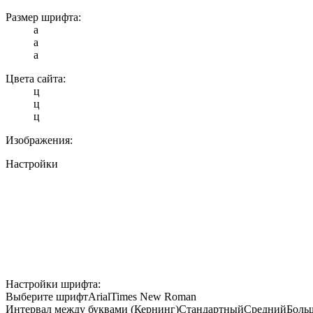
Размер шрифта:
a
a
a
Цвета сайта:
ц
ц
ц
Изображения:
Настройки
Настройки шрифта:
Выберите шрифт
Arial
Times New Roman
Интервал между буквами (Кернинг)
Стандартный
Средний
Боль