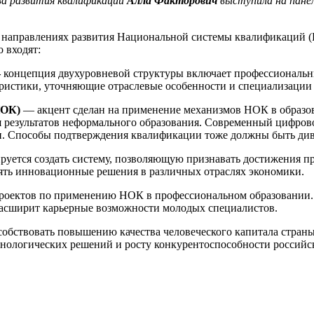
ва развития квалификаций
Алла Факторович
выступила на панел
 и направлениях развития Национальной системы квалификаций
о входят:
—
концепция двухуровневой структуры включает профессиональны
ристики, уточняющие отраслевые особенности и специализации 
НОК)
— акцент сделан на применение механизмов НОК в образов
 результатов неформального образования. Современный цифров
и. Способы подтверждения квалификации тоже должны быть ди
руется создать систему, позволяющую признавать достижения п
ять инновационные решения в различных отраслях экономики.
проектов по применению НОК в профессиональном образовании.
 расширит карьерные возможности молодых специалистов.
особствовать повышению качества человеческого капитала стра
нологических решений и росту конкурентоспособности российс