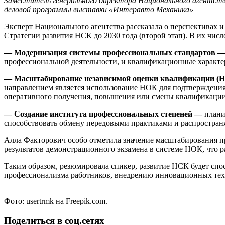
Заместитель генерального директора Национального агентст
деловой программы выставки «Интеравто Механика»
Эксперт Национального агентства рассказала о перспективах
Стратегии развития НСК до 2030 года (второй этап). В их числ
— Модернизация системы профессиональных стандартов 
профессиональной деятельности, и квалификационные характе
— Масштабирование независимой оценки квалификации (
направлением является использование НОК для подтверждения
оперативного получения, повышения или смены квалификаци
— Создание института профессиональных степеней —
плани
способствовать обмену передовыми практиками и распростран
Алла Факторович особо отметила значение масштабирования 
результатов демонстрационного экзамена в системе НОК, что
Таким образом, резюмировала спикер, развитие НСК будет сп
профессионализма работников, внедрению инновационных тех
Фото: usertrmk на Freepik.com.
Поделиться в соц.сетях