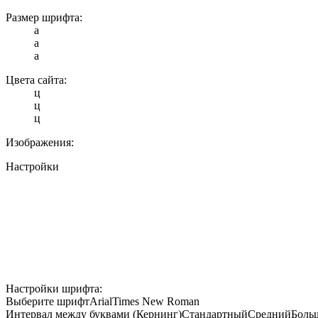
Размер шрифта:
a
a
a
Цвета сайта:
ц
ц
ц
Изображения:
Настройки
Настройки шрифта:
Выберите шрифт
Arial
Times New Roman
Интервал между буквами (Кернинг)
Стандартный
Средний
Боль