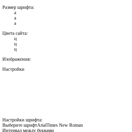
Размер шрифта:
a
a
a
Цвета сайта:
ц
ц
ц
Изображения:
Настройки
Настройки шрифта:
Выберите шрифт
Arial
Times New Roman
Интервал между буквами