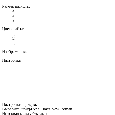
Размер шрифта:
a
a
a
Цвета сайта:
ц
ц
ц
Изображения:
Настройки
Настройки шрифта:
Выберите шрифт
Arial
Times New Roman
Интервал между буквами