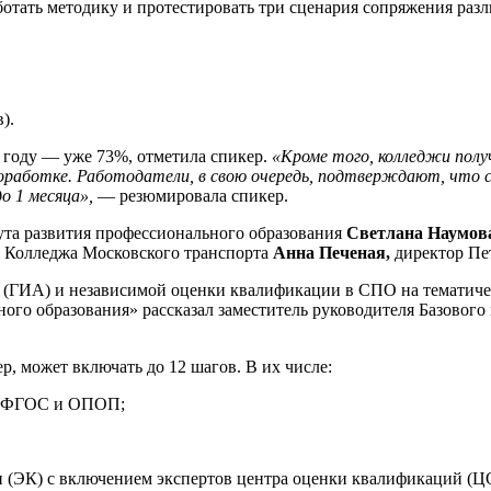
ботать методику и протестировать три сценария сопряжения ра
).
 году — уже 73%, отметила спикер.
«Кроме того, колледжи получ
оработке. Работодатели, в свою очередь, подтверждают, что с
о 1 месяца»,
— резюмировала спикер.
та развития профессионального образования
Светлана Наумов
 Колледжа Московского транспорта
Анна Печеная,
директор Пе
и (ГИА) и независимой оценки квалификации в СПО на тематич
ого образования» рассказал заместитель руководителя Базового
 может включать до 12 шагов. В их числе:
ми ФГОС и ОПОП;
 (ЭК) с включением экспертов центра оценки квалификаций (Ц