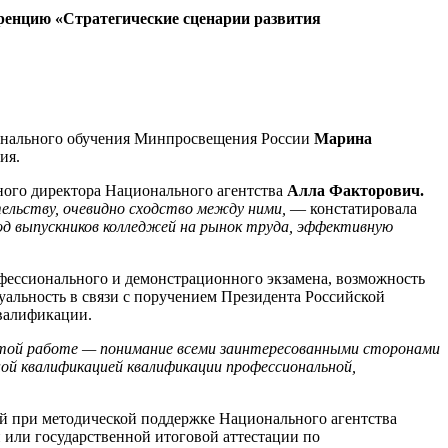
ренцию «Стратегические сценарии развития
сионального обучения Минпросвещения России
Марина
ия.
ного директора Национального агентства
Алла Факторович
.
тельству, очевидно сходство между ними, ―
констатировала
д выпускников колледжей на рынок труда, эффективную
фессионального и демонстрационного экзамена, возможность
альность в связи с поручением Президента Российской
квалификации.
этой работе — понимание всеми заинтересованными сторонами
ной квалификацией квалификации профессиональной,
ей при методической поддержке Национального агентства
или государственной итоговой аттестации по