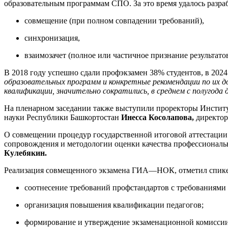
образовательным программам СПО. За это время удалось разра
совмещение (при полном совпадении требований),
синхронизация,
взаимозачет (полное или частичное признание результатов
В 2018 году успешно сдали профэкзамен 38% студентов, в 2024
образовательных программ и конкретные рекомендации по их д
квалификации, значительно сократились, в среднем с полугода д
На пленарном заседании также выступили проректоры Институ
науки Республики Башкортостан
Инесса Косолапова,
директор
О совмещении процедур государственной итоговой аттестаци
сопровождения и методологии оценки качества профессиональн
Кулебякин.
Реализация совмещенного экзамена ГИА—НОК, отметил спикер,
соотнесение требований профстандартов с требования
организация повышения квалификации педагогов;
формирование и утверждение экзаменационной комиссии