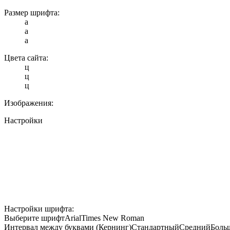
Размер шрифта:
a
a
a
Цвета сайта:
ц
ц
ц
Изображения:
Настройки
Настройки шрифта:
Выберите шрифт
Arial
Times New Roman
Интервал между буквами (Кернинг)
Стандартный
Средний
Боль