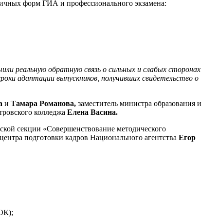
зличных форм ГИА и профессионального экзамена:
или реальную обратную связь о сильных и слабых сторонах
роки адаптации выпускников, получивших свидетельство о
а
и
Тамара Романова,
заместитель министра образования и
тровского колледжа
Елена Васина.
еской секции «Совершенствование методического
 центра подготовки кадров Национального агентства
Егор
ОК);