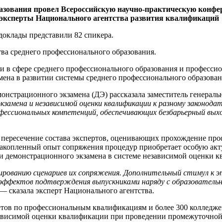
разования провел Всероссийскую научно-практическую конфе
е эксперты Национального агентства развития квалификаций
доклады представили 82 спикера.
ва среднего профессионального образования.
ки в сфере среднего профессионального образования и профес
мена в развитии системы среднего профессионального образован
нстрационного экзамена (ДЭ) рассказала заместитель генераль
замена и независимой оценки квалификации к разному законода
ессиональных компетенций, обеспечивающих безбарьерный выхо
, пересечение состава экспертов, оценивающих прохождение про
копленный опыт сопряжения процедур приобретает особую акту
ти демонстрационного экзамена в системе независимой оценки 
тированию сценариев их сопряжения. Дополнительный стимул к 
х эффектов подтверждения выпускниками наряду с образователь
 — сказала эксперт Национального агентства.
етов по профессиональным квалификациям и более 300 колледж
ависимой оценки квалификации при проведении промежуточной 