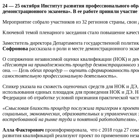
24 — 25 октября Институт развития профессионального об
демонстрационного экзамена». В ее работе приняли участи
Мероприятие собрало участников из 32 регионов страны, свои 
Ключевой темой пленарного заседания стало повышение качест
Заместитель директора Департамента государственной полити
Софронова
рассказала о роли и месте демонстрационного экза
О сопряжении независимой оценки квалификации (НОК) и демо
«Несмотря на принадлежность процедур демонстрационного эк
она.
― Цель обеих процедур — оценить сформированность проф
самостоятельную профессиональную деятельность».
Спикер указала на схожесть оценочных средств для НОК и ДЭ
использования единых площадок для проведения НОК и ДЭ. На
Федерации об отработке условий признания практической час
«Смысловая близость процедур послужила триггером к проек
социальных, экономических, образовательных и управленчески
востребованной на рынке труда и понятной работодателям»
,
Алла Факторович
проинформировала, что с 2018 года 27 сов
развития квалификаций реализуют проект по применению нез