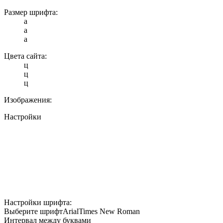
Размер шрифта:
a
a
a
Цвета сайта:
ц
ц
ц
Изображения:
Настройки
Настройки шрифта:
Выберите шрифт
Arial
Times New Roman
Интервал между буквами