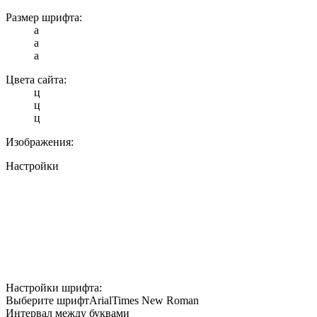
Размер шрифта:
a
a
a
Цвета сайта:
ц
ц
ц
Изображения:
Настройки
Настройки шрифта:
Выберите шрифт
Arial
Times New Roman
Интервал между буквами