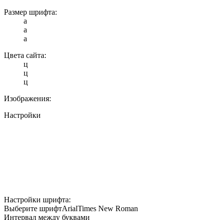
Размер шрифта:
a
a
a
Цвета сайта:
ц
ц
ц
Изображения:
Настройки
Настройки шрифта:
Выберите шрифт
Arial
Times New Roman
Интервал между буквами