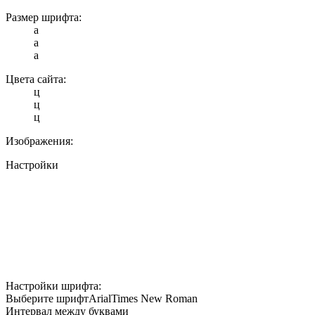
Размер шрифта:
a
a
a
Цвета сайта:
ц
ц
ц
Изображения:
Настройки
Настройки шрифта:
Выберите шрифт
Arial
Times New Roman
Интервал между буквами