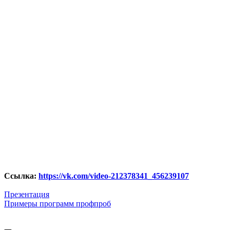
C
сылка:
https://vk.com/video-212378341_456239107
Презентация
Примеры программ профпроб