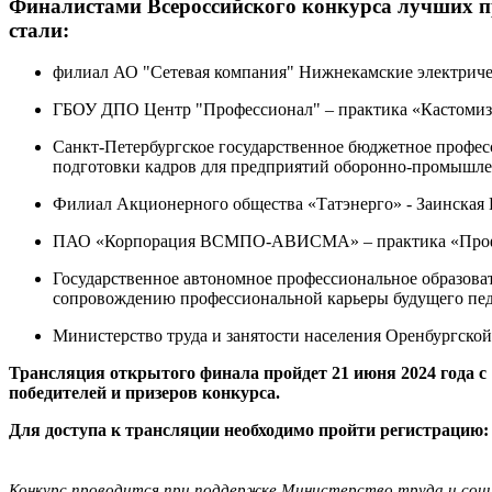
Финалистами Всероссийского конкурса лучших п
стали:
филиал АО "Сетевая компания" Нижнекамские электричес
ГБОУ ДПО Центр "Профессионал" – практика «Кастомизи
Санкт-Петербургское государственное бюджетное профес
подготовки кадров для предприятий оборонно-промышлен
Филиал Акционерного общества «Татэнерго» - Заинская 
ПАО «Корпорация ВСМПО-АВИСМА» – практика «Профор
Государственное автономное профессиональное образова
сопровождению профессиональной карьеры будущего пед
Министерство труда и занятости населения Оренбургско
Трансляция открытого финала пройдет 21 июня 2024 года с 
победителей и призеров конкурса.
Для доступа к трансляции необходимо пройти регистрацию:
Конкурс проводится при поддержке Министерство труда и соц