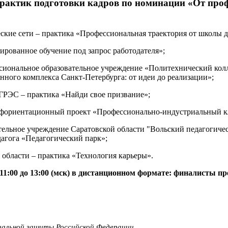
рактик подготовки кадров по номинации «От проф
кие сети – практика «Профессиональная траектория от школы до
рованное обучение под запрос работодателя»;
сиональное образовательное учреждение «Политехнический колл
ного комплекса Санкт-Петербурга: от идеи до реализации»;
ГРЭС – практика «Найди свое призвание»;
иентационный проект «Профессионально-индустриальный кла
тельное учреждение Саратовской области "Вольский педагогиче
агога «Педагогический парк»;
й области – практика «Технология карьеры».
11:00 до 13:00 (мск) в дистанционном формате: финалисты пр
иальной защиты Российской Федерации.