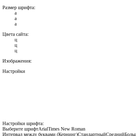
Размер шрифта:
a
a
a
Цвета сайта:
ц
ц
ц
Изображения:
Настройки
Настройки шрифта:
Выберите шрифт
Arial
Times New Roman
Интервал между буквами (Кернинг)
Стандартный
Средний
Боль