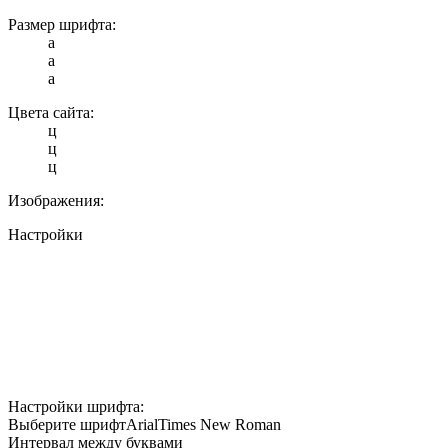
Размер шрифта:
a
a
a
Цвета сайта:
ц
ц
ц
Изображения:
Настройки
Настройки шрифта:
Выберите шрифт
Arial
Times New Roman
Интервал между буквами