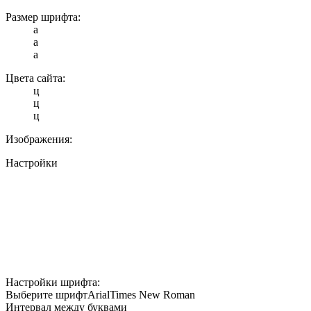
Размер шрифта:
a
a
a
Цвета сайта:
ц
ц
ц
Изображения:
Настройки
Настройки шрифта:
Выберите шрифт
Arial
Times New Roman
Интервал между буквами