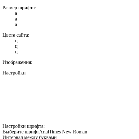
Размер шрифта:
a
a
a
Цвета сайта:
ц
ц
ц
Изображения:
Настройки
Настройки шрифта:
Выберите шрифт
Arial
Times New Roman
Интервал между буквами