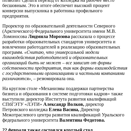
позволит сделать переход от колледжа на рабочее место
бесшовным. Это в итоге обеспечит высокий процент
конверсии выпускника в работника профильного
предприятия.
Проректор по образовательной деятельности Северного
(Арктического) Федерального университета имени М.В.
Ломоносова
Людмила Морозова
рассказала о процессе
разработки образовательных стандартов университета и
вовлечении работодателей в реализацию образовательных
программ.
«Считаю, что универсальной модели
взаимодействия работодателей и образовательных
организаций быть не может – все зависит от формы
собственности предприятия, так как формы взаимодействия
с государственными организациями и частными компаниями
различаются»,
– резюмировала она.
На круглом столе «Механизмы поддержки партнерства
бизнеса и образования в системе подготовки кадров» также
выступили директор Института развития квалификаций
СПбГЭТУ «ЛЭТИ»
Александр Волков,
директор
Петровского колледжа
Елена Васина,
Директор
Межотраслевого центра развития квалификаций Уральского
федерального университета
Валентина Федотова.
22 февраля также состоялся круглый стол