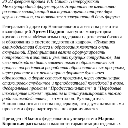
20-22 февраля прошел VIII Санкт-Петербургский
Международный форум труда. Национальное агентство
развития квалификаций выступило организатором двух
круглых столов, состоявшихся в завершающий день форума.
Генеральный директор Национального агентства развития
квалификаций
Артем Шадрин
выступил модератором
круглого стола «Механизмы поддержки партнерства бизнеса
и образования в системе подготовки кадров».
«Тематика
взаимодействия бизнеса и образования является очень
актуальной. Предприятиям важно сформулировать
потребность в знаниях и умениях будущих сотрудников, для
чего необходимо быть вовлеченными в образовательный
процесс посредством разработки образовательных программ,
через участие в их реализации в формате дуального
образования, в форме сетевых программ, через организацию
стажировок студентов и преподавателей колледжей и вузов.
Федеральные проекты “Профессионалитет” и “Передовые
инженерные школы” призваны институализировать такого
рода взаимодействие»,
– отметил он. Руководитель
Национального агентства подчеркнул, что двумя названными
проектами сфера партнерства не ограничивается.
Президент Южного федерального университета
Марина
Боровская
рассказала о важности гармонизации отдельных