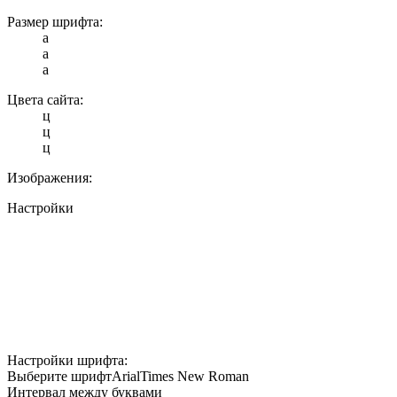
Размер шрифта:
a
a
a
Цвета сайта:
ц
ц
ц
Изображения:
Настройки
Настройки шрифта:
Выберите шрифт
Arial
Times New Roman
Интервал между буквами