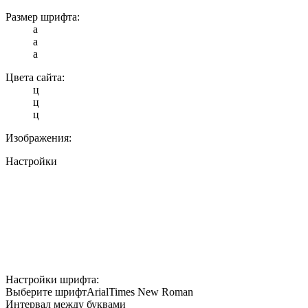
Размер шрифта:
a
a
a
Цвета сайта:
ц
ц
ц
Изображения:
Настройки
Настройки шрифта:
Выберите шрифт
Arial
Times New Roman
Интервал между буквами